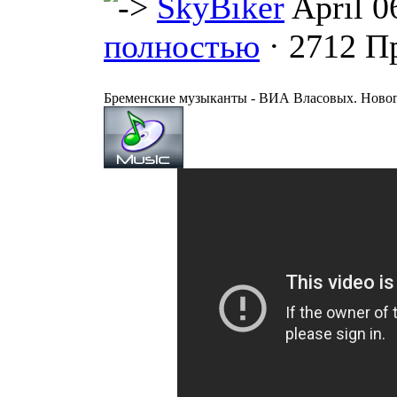
SkyBiker
April 0
полностью
· 2712 П
Бременские музыканты - ВИА Власовых. Новог