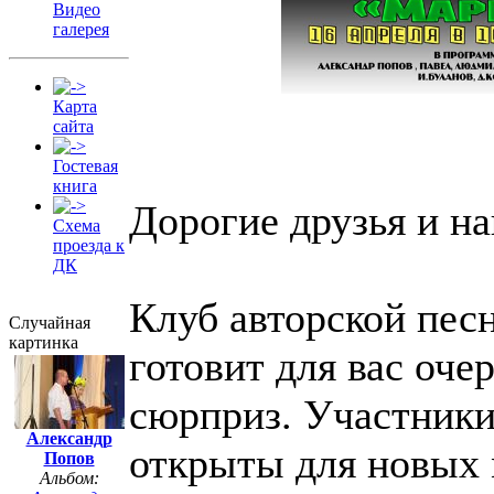
Видео
галерея
Карта
сайта
Гостевая
книга
Дорогие друзья и н
Схема
проезда к
ДК
Клуб авторской пес
Случайная
картинка
готовит для вас оч
сюрприз. Участники 
Александр
открыты для новых
Попов
Альбом: