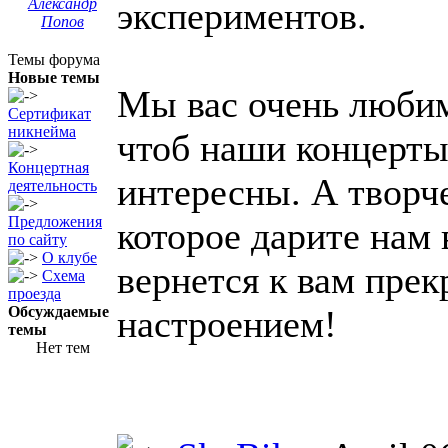
Александр
экспериментов.
Попов
Темы форума
Новые темы
Мы вас очень любим
Сертификат
никнейма
чтоб наши концерты
Концертная
интересны. А творч
деятельность
Предложения
которое дарите нам 
по сайту
О клубе
вернется к вам пре
Схема
проезда
Обсуждаемые
настроением!
темы
Нет тем