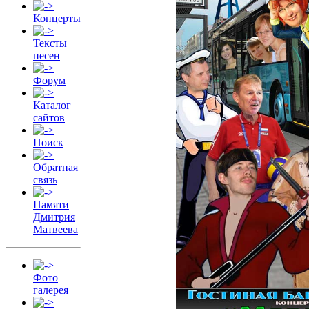
Концерты
Тексты
песен
Форум
Каталог
сайтов
Поиск
Обратная
связь
Памяти
Дмитрия
Матвеева
Фото
галерея