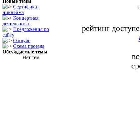
Новые темы
Сертификат
П
никнейма
Концертная
деятельность
рейтинг доступе
Предложения по
сайту
О клубе
Схема проезда
Обсуждаемые темы
вс
Нет тем
ср