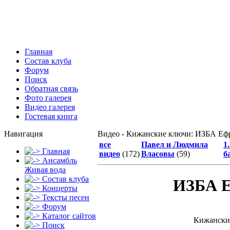
Главная
Состав клуба
Форум
Поиск
Обратная связь
Фото галерея
Видео галерея
Гостевая книга
Навигация
Видео - Кижанские ключи: ИЗБА Еф
все
Павел и Людмила
1
Главная
видео
(172)
Власовы
(59)
б
Ансамбль
Живая вода
Состав клуба
ИЗБА Е
Концерты
Тексты песен
Форум
Каталог сайтов
Кижански
Поиск