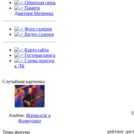
Обратная связь
Памяти
Дмитрия Матвеева
Фото галерея
Видео галерея
Карта сайта
Гостевая книга
Схема проезда
к ДК
Случайная картинка
П
Альбом:
Вернисаж в
Кольчугино
рейтинг дост
Темы форума