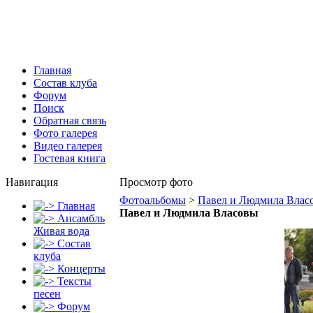
Главная
Состав клуба
Форум
Поиск
Обратная связь
Фото галерея
Видео галерея
Гостевая книга
Навигация
Просмотр фото
Фотоальбомы
>
Павел и Людмила Влас
Главная
Павел и Людмила Власовы
Ансамбль
Живая вода
Состав
клуба
Концерты
Тексты
песен
Форум