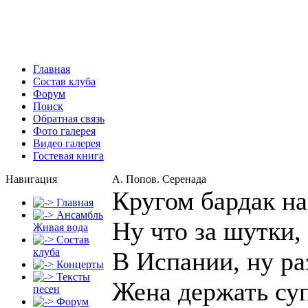
Главная
Состав клуба
Форум
Поиск
Обратная связь
Фото галерея
Видео галерея
Гостевая книга
Навигация
А. Попов. Серенада
Кругом бардак на
Главная
Ансамбль
Ну что за шутки,
Живая вода
Состав
клуба
В Испании, ну ра
Концерты
Тексты
Жена держать суп
песен
Форум