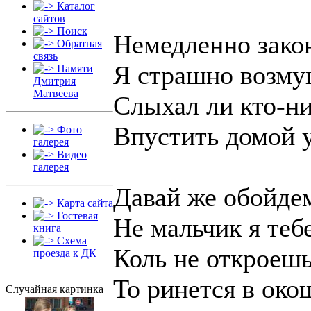
Каталог
сайтов
Поиск
Немедленно закон
Обратная
связь
Я страшно возму
Памяти
Дмитрия
Матвеева
Слыхал ли кто-ни
Впустить домой 
Фото
галерея
Видео
галерея
Давай же обойдем
Карта сайта
Гостевая
Не мальчик я тебе
книга
Схема
Коль не откроешь
проезда к ДК
То ринется в око
Случайная картинка