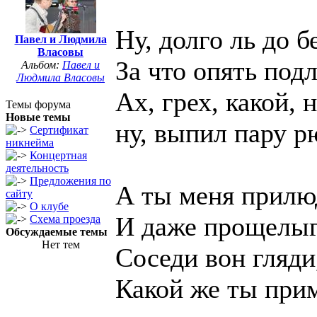
Ну, долго ль до 
Павел и Людмила
Власовы
За что опять под
Альбом:
Павел и
Людмила Власовы
Ах, грех, какой, 
Темы форума
Новые темы
ну, выпил пару 
Сертификат
никнейма
Концертная
деятельность
Предложения по
А ты меня прилю
сайту
О клубе
И даже прощелыг
Схема проезда
Обсуждаемые темы
Нет тем
Соседи вон гляди
Какой же ты при